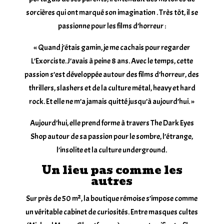
sorcières qui ont marqué son imagination . Très tôt, il se
passionne pour les films d’horreur :
« Quand j’étais gamin, je me cachais pour regarder
L’Exorciste. J’avais à peine 8 ans. Avec le temps, cette
passion s’est développée autour des films d’horreur, des
thrillers, slashers et de la culture métal, heavy et hard
rock. Et elle ne m’a jamais quitté jusqu’à aujourd’hui. »
Aujourd’hui, elle prend forme à travers The Dark Eyes
Shop autour de sa passion pour le sombre, l’étrange,
l’insolite et la culture underground.
Un lieu pas comme les
autres
Sur près de 50 m², la boutique rémoise s’impose comme
un véritable cabinet de curiosités. Entre masques cultes