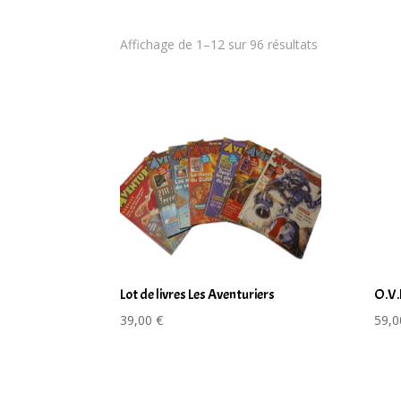
Trié
Affichage de 1–12 sur 96 résultats
du
plus
récent
au
plus
ancien
Lot de livres Les Aventuriers
O.V.
39,00
€
59,