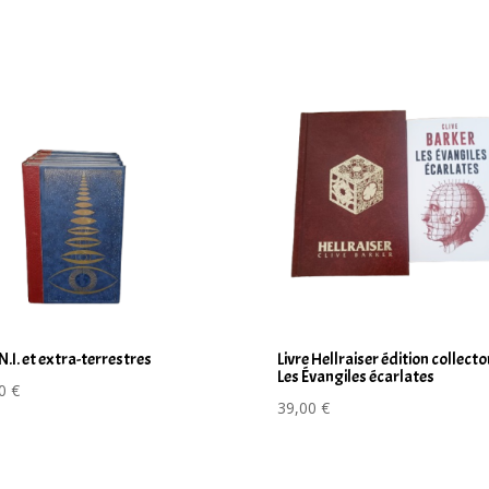
N.I. et extra-terrestres
Livre Hellraiser édition collecto
Les Évangiles écarlates
00
€
39,00
€