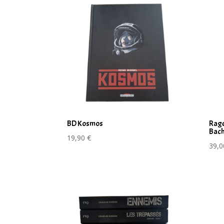
BD Kosmos
Rage
Bach
19,90
€
39,