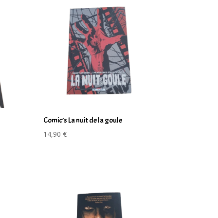
Comic’s La nuit de la goule
14,90
€