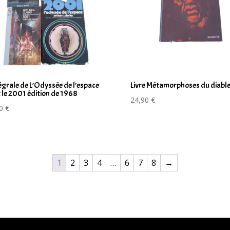
tégrale de L’Odyssée de l’espace
Livre Métamorphoses du diabl
 le 2001 édition de 1968
24,90
€
00
€
1
2
3
4
…
6
7
8
→