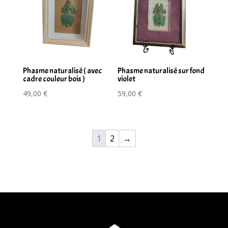
Phasme naturalisé ( avec
Phasme naturalisé sur fond
cadre couleur bois )
violet
49,00
€
59,00
€
1
2
→