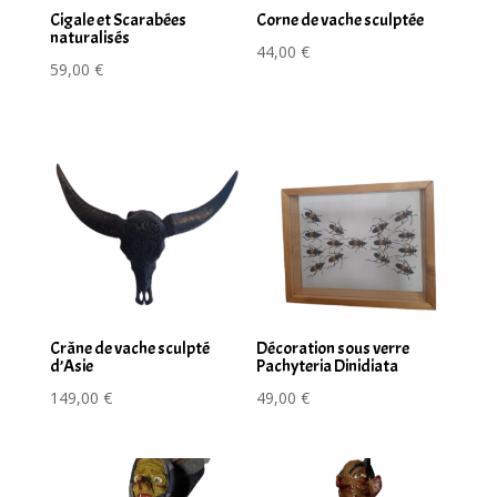
Cigale et Scarabées
Corne de vache sculptée
naturalisés
44,00
€
59,00
€
Crâne de vache sculpté
Décoration sous verre
d’Asie
Pachyteria Dinidiata
149,00
€
49,00
€