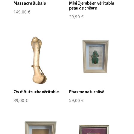
Massacre Bubale
Mini Djembé en véritable
peau de chèvre
149,00
€
29,90
€
Os d’Autruche véritable
Phasme naturalisé
39,00
€
59,00
€