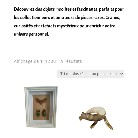
Découvrez des objets insolites et fascinants, parfaits pour
les collectionneurs et amateurs de pièces rares. Crânes,
curiosités et artefacts mystérieux pour enrichir votre
univers personnel.
Trié
Affichage de 1–12 sur 19 résultats
du
plus
récent
au
plus
ancien