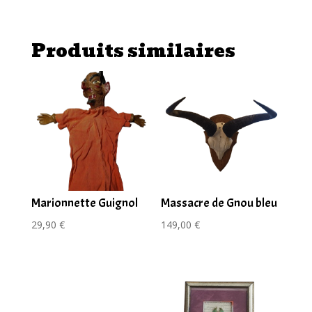
Phasme
naturalisé
Produits similaires
(
avec
cadre
couleur
bois
)
Marionnette Guignol
Massacre de Gnou bleu
29,90
€
149,00
€