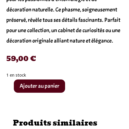
décoration naturelle. Ce phasme, soigneusement
préservé, révèle tous ses détails fascinants. Parfait
pour une collection, un cabinet de curiosités ou une
décoration originale alliant nature et élégance.
59,00
€
1 en stock
Ajouter au panier
quantité
de
Phasme
naturalisé
Produits similaires