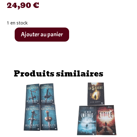
24,90
€
1 en stock
Ajouter au panier
quantité
de
Livre
Métamorphoses
Produits similaires
du
diable