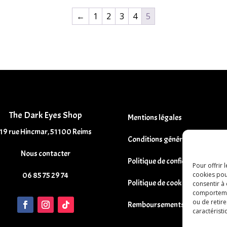
←
1
2
3
4
5
The Dark Eyes Shop
Mentions légales
19 rue Hincmar, 51100 Reims
Conditions générales de vente
Nous contacter
Politique de confidentialité
Pour offrir 
06 85 75 29 74
cookies pou
Politique de cookies
consentir à
comportement
ou de retire
Remboursements et Retours
caractéristi