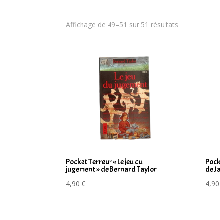
Trié
Affichage de 49–51 sur 51 résultats
du
plus
récent
au
plus
ancien
Pocket Terreur « Le jeu du
Pock
jugement » de Bernard Taylor
de J
4,90
€
4,9