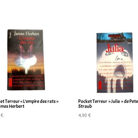
et Terreur « L’empire des rats »
Pocket Terreur » Julia » de Pete
ames Herbert
Straub
0
€
4,90
€