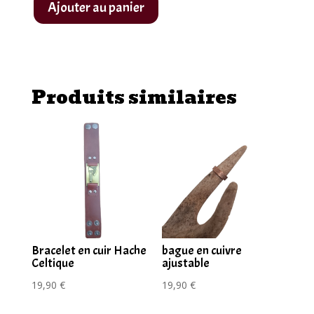
Ajouter au panier
quantité
de
Anneau
de
Produits similaires
nombril
en
acier
chirurgical
avec
ailes
et
pierre
rouge
Bracelet en cuir Hache
bague en cuivre
Celtique
ajustable
19,90
€
19,90
€