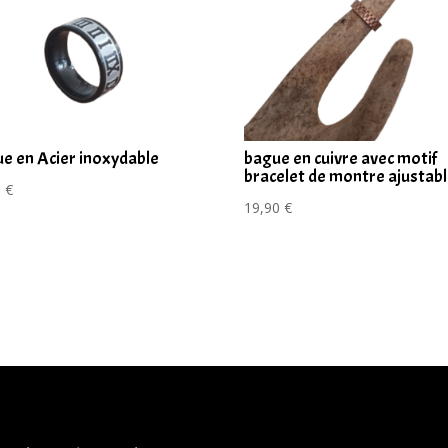
e en Acier inoxydable
bague en cuivre avec motif
bracelet de montre ajustab
0
€
19,90
€