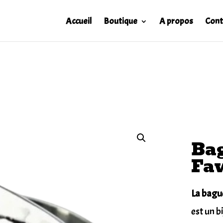
Accueil
Boutique
A propos
Cont
Ba
Faw
La bagu
est un 