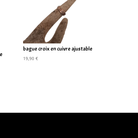
bague croix en cuivre ajustable
le
19,90
€