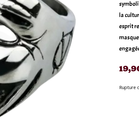
symboli
la cultu
esprit r
masque 
engagée 
19,9
Rupture 