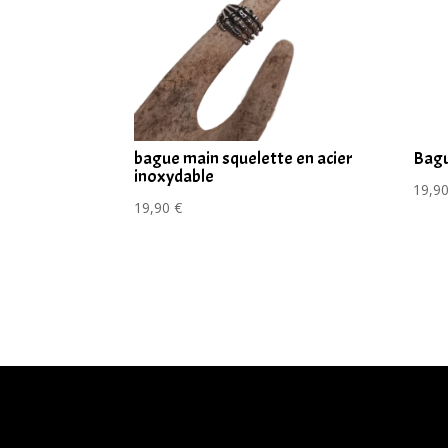
bague main squelette en acier
Bagu
inoxydable
19,9
19,90
€