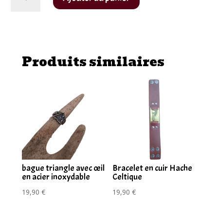
de
bague
en
cuivre
motif
Produits similaires
tressé
ajustable
bague triangle avec œil
Bracelet en cuir Hache
en acier inoxydable
Celtique
19,90
€
19,90
€