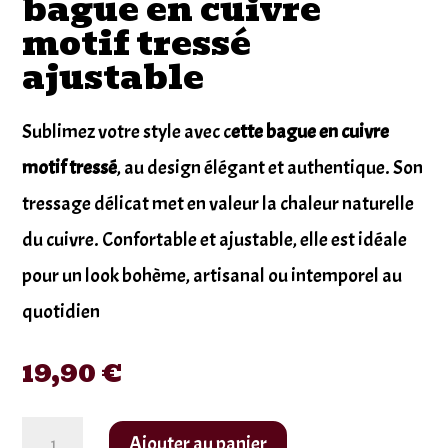
bague en cuivre
motif tressé
ajustable
Sublimez votre style avec c
ette bague en cuivre
motif tressé
, au design élégant et authentique. Son
tressage délicat met en valeur la chaleur naturelle
du cuivre. Confortable et ajustable, elle est idéale
pour un look bohème, artisanal ou intemporel au
quotidien
19,90
€
quantité
Ajouter au panier