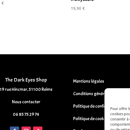
0
€
19,90
€
The Dark Eyes Shop
Mentions légales
19 rue Hincmar, 51100 Reims
Conditions générales de vente
Nous contacter
Politique de confidentialité
Pour offrir 
cookies pou
06 85 75 29 74
Politique de cookies
consentir à
comportement
ou de retire