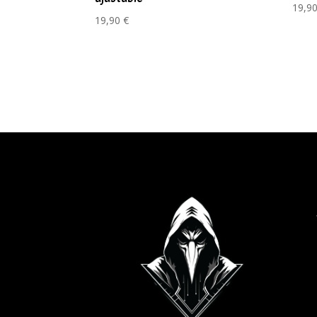
19,9
19,90
€