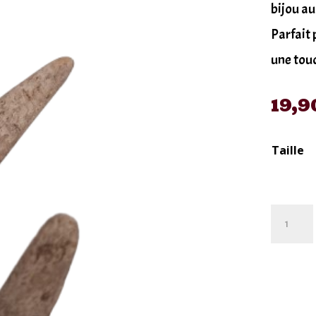
bijou au
Parfait 
une touc
19,9
Taille
quantité
de
bague
la
faucheu
en