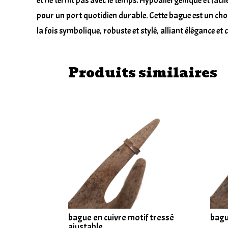
et ne ternit pas avec le temps. Hypoallergénique et facil
pour un port quotidien durable. Cette bague est un cho
la fois symbolique, robuste et stylé, alliant élégance et
Produits similaires
bague en cuivre motif tressé
bagu
ajustable