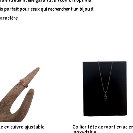
e à entretenir, elle garantit un confort optimal
ix parfait pour ceux qui recherchent un bijou à
 caractère
e en cuivre ajustable
Collier tête de mort en acie
inoxydable