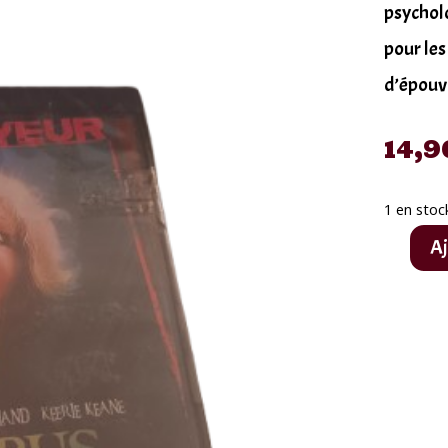
psychol
pour les
d’épouv
14,9
1 en stoc
Aj
quantité
de
Blu-
ray
Disc
100%
Frayeur,