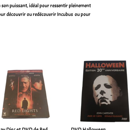
n son puissant, idéal pour ressentir pleinement
e pour découvrir ou redécouvrir Incubus ou pour
ray Disc et DVD de Red
DVD Halloween