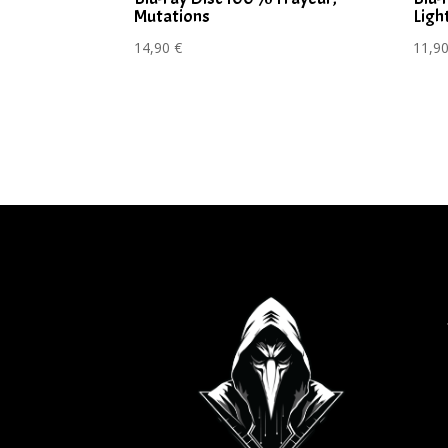
Mutations
Ligh
14,90
€
11,9