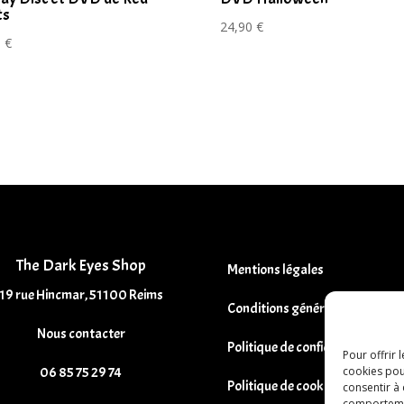
ts
24,90
€
0
€
The Dark Eyes Shop
Mentions légales
19 rue Hincmar, 51100 Reims
Conditions générales de vente
Nous contacter
Politique de confidentialité
Pour offrir 
cookies pou
06 85 75 29 74
Politique de cookies
consentir à
comportement