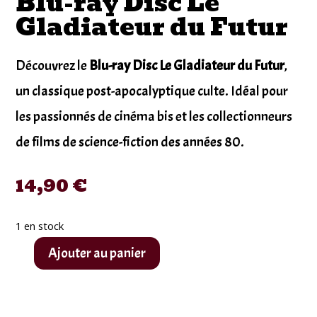
Blu-ray Disc Le
Gladiateur du Futur
Découvrez le
Blu-ray Disc Le Gladiateur du Futur
,
un classique post-apocalyptique culte. Idéal pour
les passionnés de cinéma bis et les collectionneurs
de films de science-fiction des années 80.
14,90
€
1 en stock
Ajouter au panier
quantité
de
Blu-