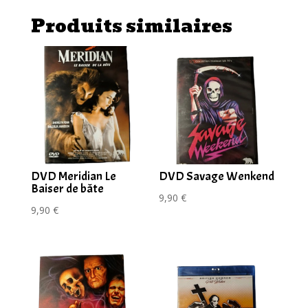
ray
Produits similaires
Disc
Le
Gladiateur
du
Futur
DVD Meridian Le
DVD Savage Wenkend
Baiser de bâte
9,90
€
9,90
€