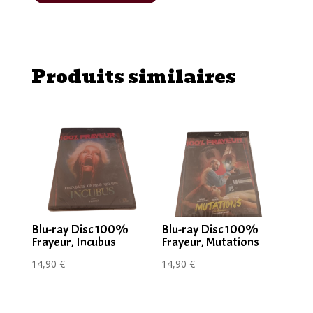
de
Blu-
ray
Produits similaires
La
comtesse
Blu-ray Disc 100%
Blu-ray Disc 100%
Frayeur, Incubus
Frayeur, Mutations
14,90
€
14,90
€