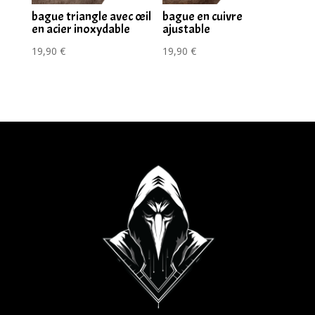
bague triangle avec œil
bague en cuivre
en acier inoxydable
ajustable
19,90
€
19,90
€