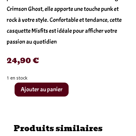
Crimson Ghost, elle apporte une touche punk et
rock à votre style. Confortable et tendance, cette
casquette Misfits est idéale pour afficher votre
passion au quotidien
24,90
€
1 en stock
Ajouter au panier
quantité
de
casquette
Misfits
Produits similaires