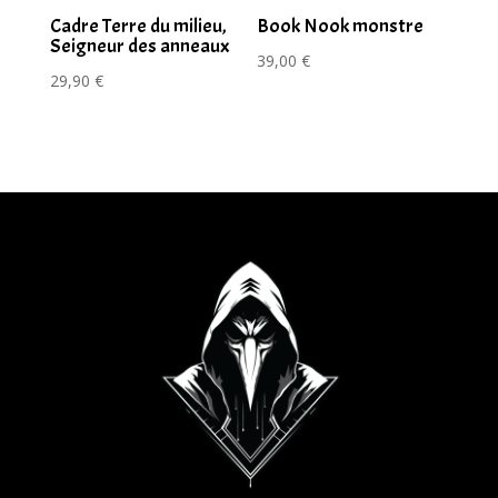
Cadre Terre du milieu,
Book Nook monstre
Seigneur des anneaux
39,00
€
29,90
€