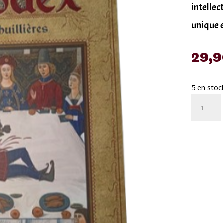
intellec
unique e
29,
5 en stoc
quantité
de
Livre
Le
Codex