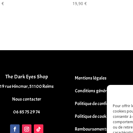
0
€
19,90
€
The Dark Eyes Shop
Mentions légales
19 rue Hincmar, 51100 Reims
Conditions générales de vente
Nous contacter
Politique de confidentialité
Pour offrir 
cookies pou
06 85 75 29 74
Politique de cookies
consentir à
comportement
ou de retire
Remboursements et Retours
caractéristi