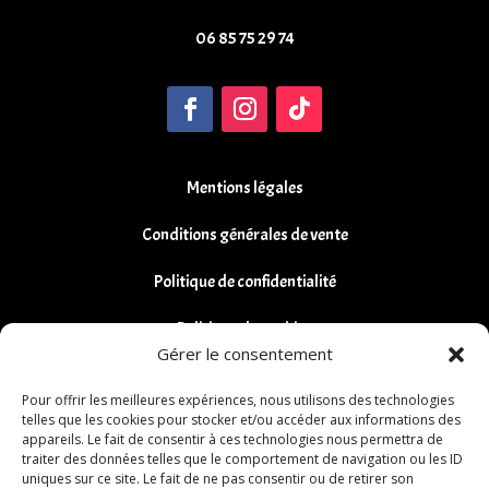
06 85 75 29 74
Mentions légales
Conditions générales de vente
Politique de confidentialité
Politique de cookies
Gérer le consentement
Remboursements et Retours
Pour offrir les meilleures expériences, nous utilisons des technologies
telles que les cookies pour stocker et/ou accéder aux informations des
appareils. Le fait de consentir à ces technologies nous permettra de
traiter des données telles que le comportement de navigation ou les ID
uniques sur ce site. Le fait de ne pas consentir ou de retirer son