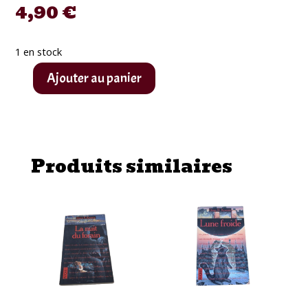
4,90
€
1 en stock
Ajouter au panier
quantité
de
Pocket
Terreur
Produits similaires
"La
voix
des
ténèbres"
de
Dean
R.
Koontz