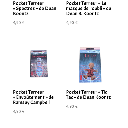
Lint
Pocket Terreur
Pocket Terreur « Le
« Spectres » de Dean
masque de l’oubli » de
Koontz
Dean R. Koontz
4,90
€
4,90
€
Pocket Terreur
Pocket Terreur « Tic
« Envoûtement » de
Tac » de Dean Koontz
Ramsey Campbell
4,90
€
4,90
€