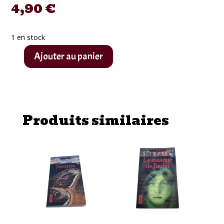
4,90
€
1 en stock
Ajouter au panier
quantité
de
Pocket
Terreur
Produits similaires
"Les
murmures
de
la
nuit
de
Charles
de