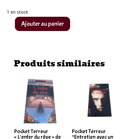
1 en stock
Ajouter au panier
quantité
de
Pocket
Terreur
Produits similaires
"Monssstre"
de
Randall
Boyll
Pocket Terreur
Pocket Terreur
« L’enfer du rêve » de
“Entretien avec un