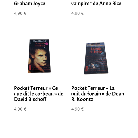
Graham Joyce
vampire” de Anne Rice
4,90
€
4,90
€
Pocket Terreur « Ce
Pocket Terreur « La
que dit le corbeau » de
nuit du forain » de Dean
David Bischoff
R. Koontz
4,90
€
4,90
€