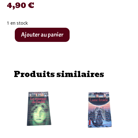
4,90
€
1 en stock
Ajouter au panier
quantité
de
Pocket
Terreur
Produits similaires
"Soleil
de
minuit"
de
Ramsey
Campbell