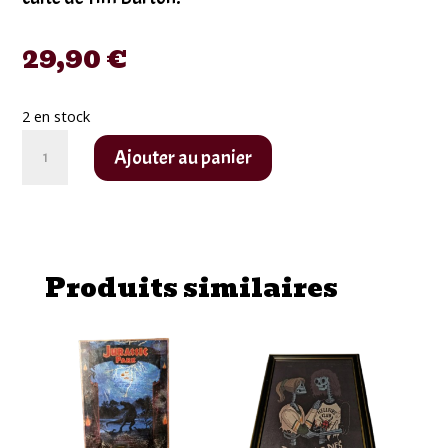
29,90
€
2 en stock
quantité
Ajouter au panier
de
Print
sleepy
hollow
Produits similaires