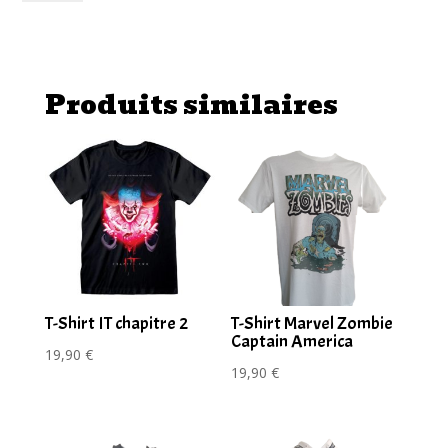
Scream
T-
Shirt
Ghost
Produits similaires
Face
In
her
DM's
T-Shirt IT chapitre 2
T-Shirt Marvel Zombie
Captain America
19,90
€
19,90
€