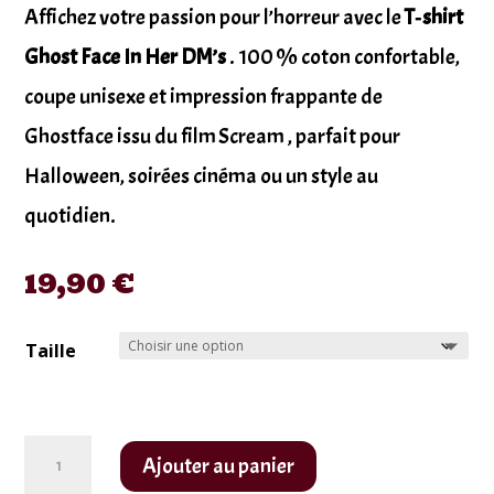
Affichez votre passion pour l’horreur avec le
T‑shirt
Ghost Face In Her DM’s
. 100 % coton confortable,
coupe unisexe et impression frappante de
Ghostface issu du film Scream , parfait pour
Halloween, soirées cinéma ou un style au
quotidien.
19,90
€
Taille
quantité
Ajouter au panier
de