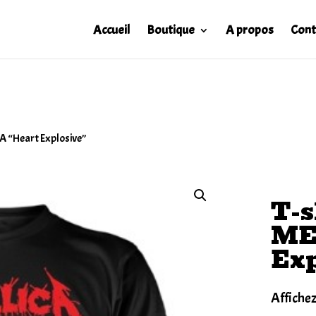
Accueil
Boutique
A propos
Cont
ICA “Heart Explosive”
T-s
ME
Exp
Affichez