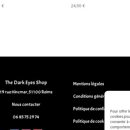
0
€
24,90
€
The Dark Eyes Shop
Mentions légales
19 rue Hincmar, 51100 Reims
Conditions générales de vente
Nous contacter
Politique de confidentialité
Pour offrir 
06 85 75 29 74
cookies pou
Politique de cookies
consentir à
comportement