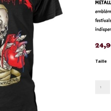
METALL
emblémat
festival
indispen
24,
Taille
quantité
de
T-
shirt
officiel