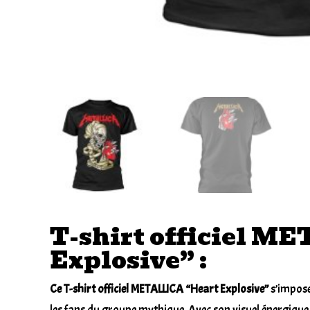
T-shirt officiel M
Explosive” :
Ce T-shirt officiel METALLICA “Heart Explosive”
s’impose
les fans du g
roupe
mythique. Avec son visuel énergique 