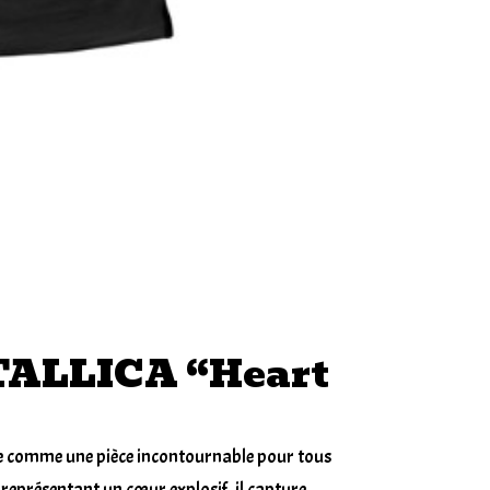
METALL
“Heart
Explosiv
ETALLICA “Heart
 comme une pièce incontournable pour tous
représentant un cœur explosif, il capture