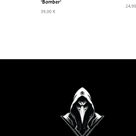
‘Bomber’
24,9
39,00
€