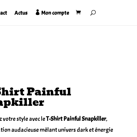
act
Actus
Mon compte
hirt Painful
pkiller
 votre style avec le
T-Shirt Painful Snapkiller
,
tion audacieuse mêlant univers dark et énergie