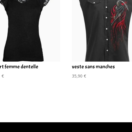
irt femme dentelle
veste sans manches
0
€
35,90
€