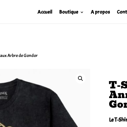
Accueil
Boutique
A propos
Cont
neaux Arbre de Gondor
T-S
An
Go
Le T-Sh