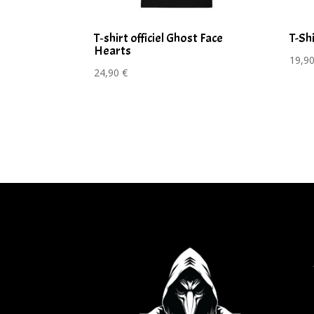
T‑shirt officiel Ghost Face
T-Sh
Hearts
19,9
24,90
€