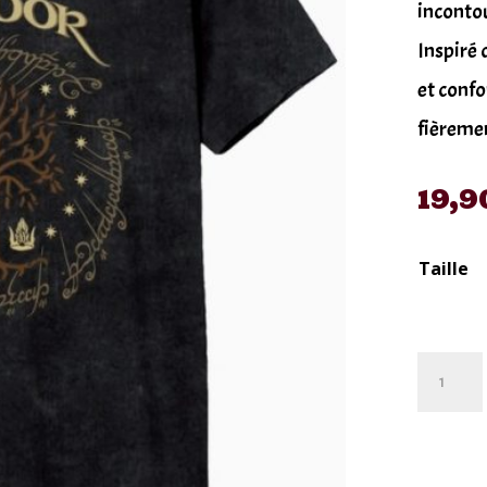
incontou
Inspiré 
et confo
fièremen
19,9
Taille
quantité
de
T-
Shirt
Seigneu