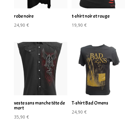
robe noire
t-shirt noir et rouge
24,90
€
19,90
€
veste sans manche tête de
T-shirt Bad Omens
mort
24,90
€
35,90
€