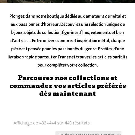
Plongez dans notre boutique dédiée aux amateurs de métal et
aux passionnés d’horreur. Découvrez une sélection unique de
bijoux, objets de collection, figurines, films, vêtements et bien
d’autres… Entre univers sombre et inspiration métal, chaque
pièce est pensée pour les passionnés du genre. Profitez d’une
livraison rapide partout en France et trouvez les articles parfaits
pour compléter votre collection.
Parcourez nos collections et
commandez vos articles préférés
dès maintenant
Trié
Affichage de 433–444 sur 448 résultats
du