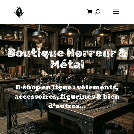
Boutique Horreur &
Métal
E-shop en ligne : vêtements,
accessoires, figurines & bien
d’autres…