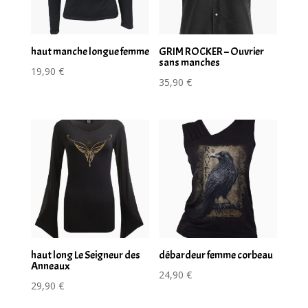
haut manche longue femme
GRIM ROCKER – Ouvrier
sans manches
19,90
€
35,90
€
haut long Le Seigneur des
débardeur femme corbeau
Anneaux
24,90
€
29,90
€