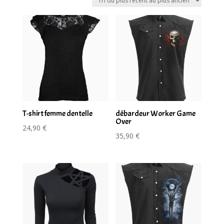
plus
récent
au
plus
ancien
T-shirt femme dentelle
débardeur Worker Game
Over
24,90
€
35,90
€