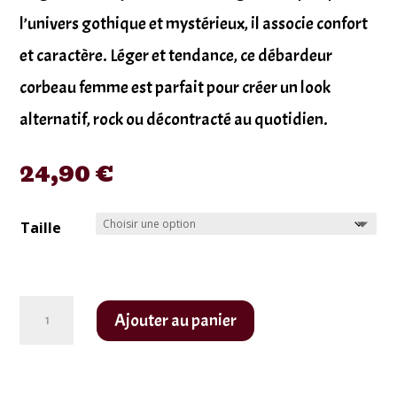
l’univers gothique et mystérieux, il associe confort
et caractère. Léger et tendance, ce débardeur
corbeau femme est parfait pour créer un look
alternatif, rock ou décontracté au quotidien.
24,90
€
Taille
quantité
Ajouter au panier
de
débardeur
femme