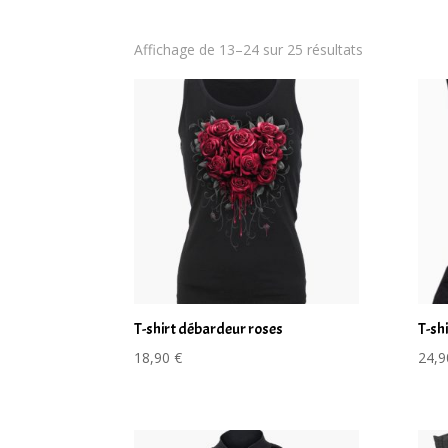
Trié
Affichage de 13–24 sur 25 résultats
du
plus
récent
au
plus
ancien
T-shirt débardeur roses
T-sh
18,90
€
24,