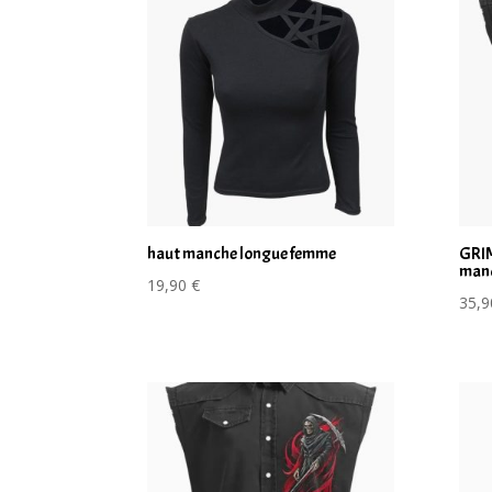
haut manche longue femme
GRIM
man
19,90
€
35,