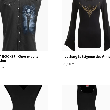
 ROCKER – Ouvrier sans
haut long Le Seigneur des Ann
ches
29,90
€
90
€