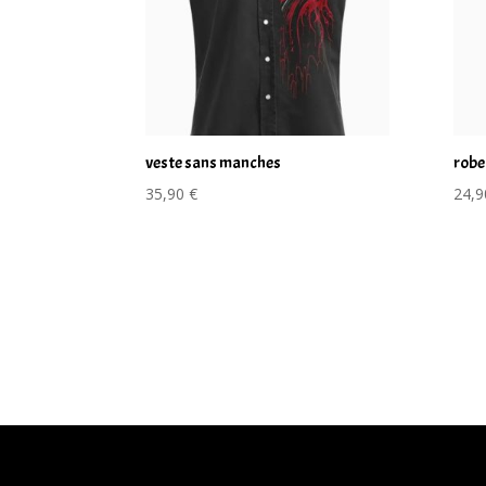
veste sans manches
robe
35,90
€
24,