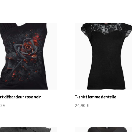
irt débardeur rose noir
T-shirt femme dentelle
90
€
24,90
€