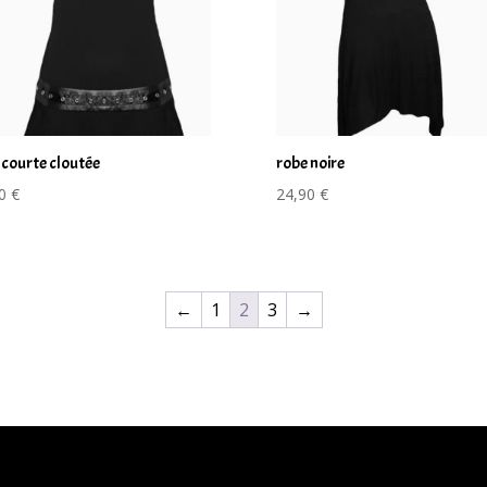
 courte cloutée
robe noire
90
€
24,90
€
←
1
2
3
→