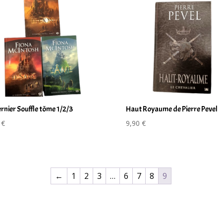
ernier Souffle tôme 1/2/3
Haut Royaume de Pierre Pevel
0
€
9,90
€
←
1
2
3
…
6
7
8
9