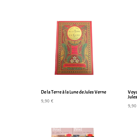
De la Terre à la Lune de Jules Verne
Voya
Jule
9,90
€
9,9