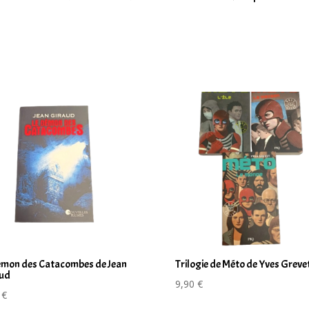
émon des Catacombes de Jean
Trilogie de Méto de Yves Greve
ud
9,90
€
0
€