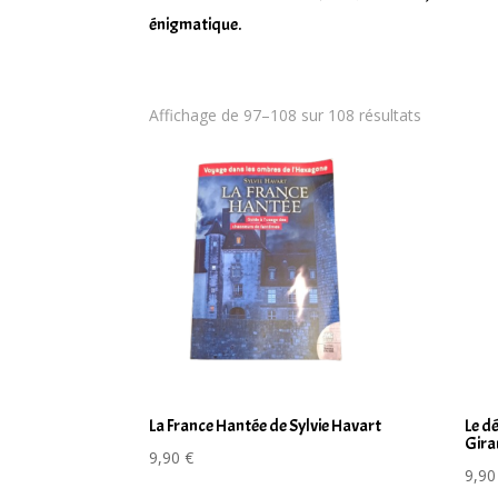
énigmatique.
Trié
Affichage de 97–108 sur 108 résultats
du
plus
récent
au
plus
ancien
La France Hantée de Sylvie Havart
Le d
Gira
9,90
€
9,9