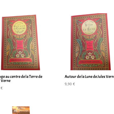
ge au centre de la Terre de
Autour de la Lune de Jules Vern
s Verne
9,90
€
0
€