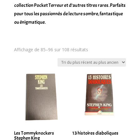
collection Pocket Terreur et d’autres titres rares. Parfaits
pour tous les passionnés de lecture sombre, fantastique
ou énigmatique.
Trié
Affichage de 85–96 sur 108 résultats
du
plus
récent
au
plus
ancien
Les Tommyknockers
13 histoires diaboliques
Stephen King