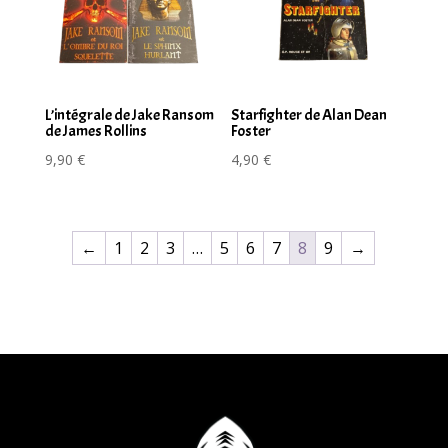
L’intégrale de Jake Ransom
Starfighter de Alan Dean
de James Rollins
Foster
9,90
€
4,90
€
←
1
2
3
…
5
6
7
8
9
→