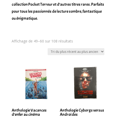
collection Pocket Terreur et d’autres titres rares. Parfaits
pour tous les passionnés de lecture sombre, fantastique
ou énigmatique.
Trié
Affichage de 49–60 sur 108 résultats
du
plus
récent
au
plus
ancien
Anthologie Vacances
Anthologie Cyborgs versus
d’enfer au cinéma
Androïdes