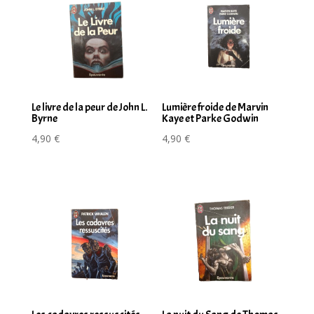
Le livre de la peur de John L.
Lumière froide de Marvin
Byrne
Kaye et Parke Godwin
4,90
€
4,90
€