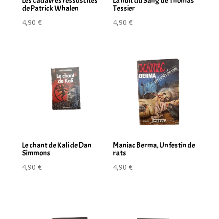
Les cadavres ressuscités
La nuit du Sang de Thomas
de Patrick Whalen
Tessier
4,90
€
4,90
€
Le chant de Kali de Dan
Maniac Berma, Un festin de
Simmons
rats
4,90
€
4,90
€