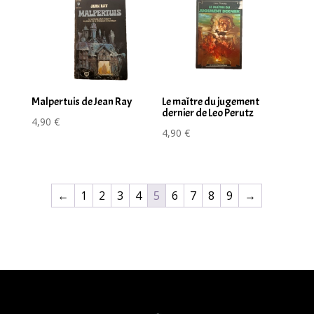
Malpertuis de Jean Ray
Le maître du jugement
dernier de Leo Perutz
4,90
€
4,90
€
←
1
2
3
4
5
6
7
8
9
→