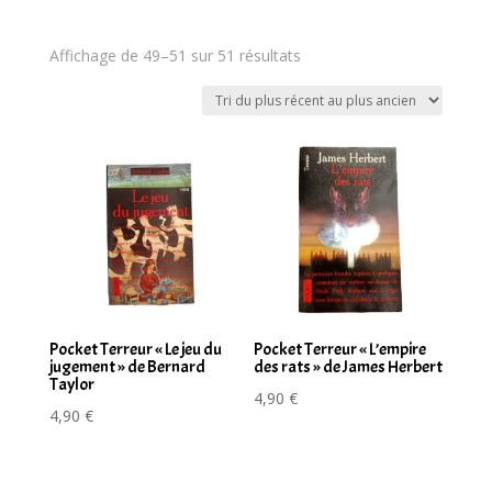
Trié
Affichage de 49–51 sur 51 résultats
du
plus
récent
au
plus
ancien
Pocket Terreur « Le jeu du
Pocket Terreur « L’empire
jugement » de Bernard
des rats » de James Herbert
Taylor
4,90
€
4,90
€