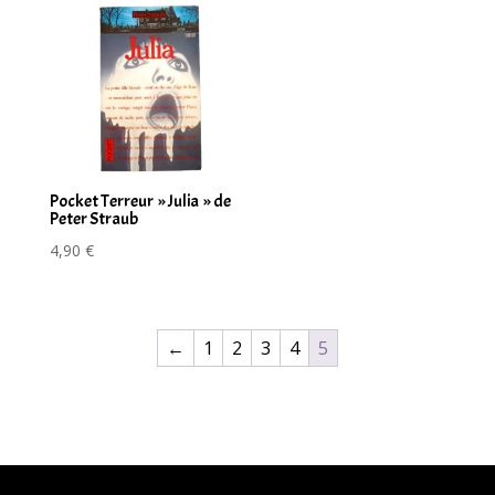
Pocket Terreur » Julia » de
Peter Straub
4,90
€
←
1
2
3
4
5