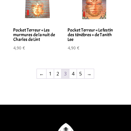
Pocket Terreur « Les
Pocket Terreur « Le festin
murmures de la nuit de
des ténèbres » de Tanith
Charles de Lint
Lee
4,90
€
4,90
€
←
1
2
3
4
5
→