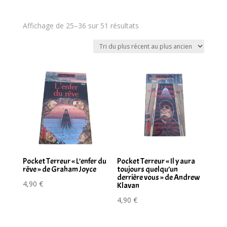
Trié
Affichage de 25–36 sur 51 résultats
du
plus
récent
au
plus
ancien
Pocket Terreur « L’enfer du
Pocket Terreur « Il y aura
rêve » de Graham Joyce
toujours quelqu’un
derrière vous » de Andrew
4,90
€
Klavan
4,90
€