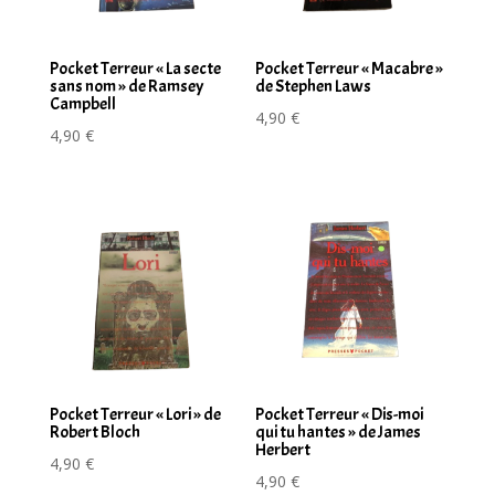
Pocket Terreur « La secte
Pocket Terreur « Macabre »
sans nom » de Ramsey
de Stephen Laws
Campbell
4,90
€
4,90
€
Pocket Terreur « Lori » de
Pocket Terreur « Dis-moi
Robert Bloch
qui tu hantes » de James
Herbert
4,90
€
4,90
€