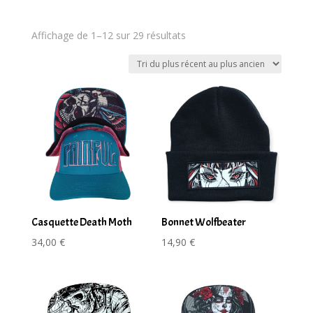
Trié
Affichage de 1–12 sur 29 résultats
du
plus
récent
au
plus
ancien
Casquette Death Moth
Bonnet Wolfbeater
34,00
€
14,90
€