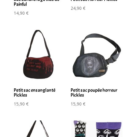
Painful
24,90
€
14,90
€
Petit sac ensanglanté
Petit sac poupée horreur
Pickles
Pickles
15,90
€
15,90
€