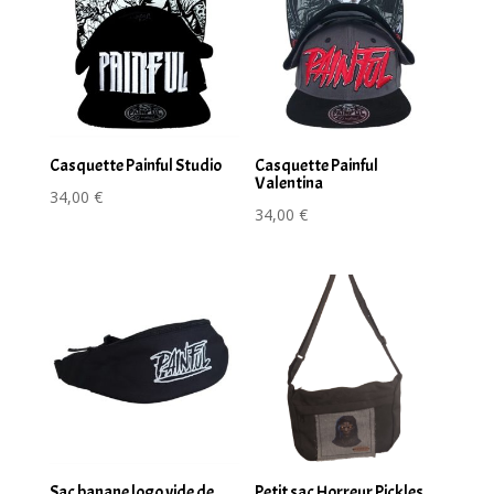
Casquette Painful Studio
Casquette Painful
Valentina
34,00
€
34,00
€
Sac banane logo vide de
Petit sac Horreur Pickles