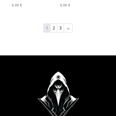
9,90
€
9,90
€
1
2
3
→