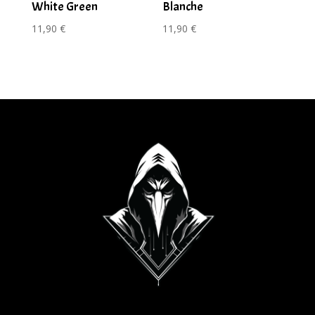
White Green
Blanche
11,90
€
11,90
€