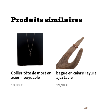
Épée
Ailée
Produits similaires
Collier tête de mort en
bague en cuivre rayure
acier inoxydable
ajustable
19,90
€
19,90
€