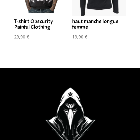
T‑shirt Obscurity
haut manche longue
Painful Clothing
femme
29,90
€
19,90
€