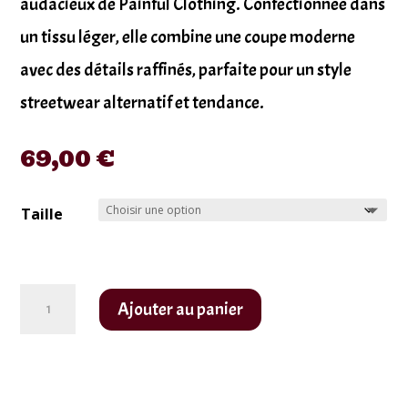
audacieux de Painful Clothing. Confectionnée dans
un tissu léger, elle combine une coupe moderne
avec des détails raffinés, parfaite pour un style
streetwear alternatif et tendance.
69,00
€
Taille
quantité
Ajouter au panier
de
Chemise
Painful