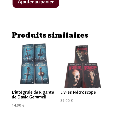
Ajouter au panier
quantité
de
La
Fille
Produits similaires
de
la
nuit
de
Serge
Brussolo
L’intégrale de Rigante
Livres Nécroscope
de David Gemmell
39,00
€
14,90
€