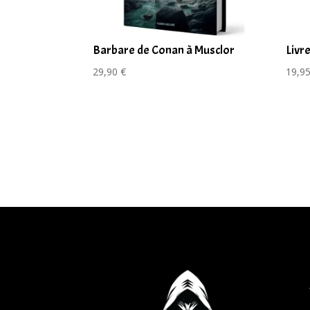
Barbare de Conan à Musclor
Livr
29,90
€
19,9