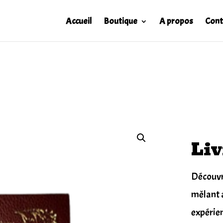
Accueil
Boutique
A propos
Cont
Liv
Découvr
mêlant a
expérien