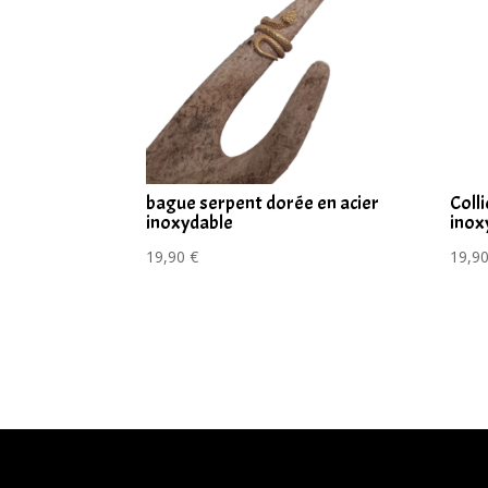
bague serpent dorée en acier
Coll
inoxydable
inox
19,90
€
19,9