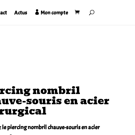
act
Actus
Mon compte
rcing nombril
uve-souris en acier
rurgical
z
le piercing nombril chauve-souris en acier