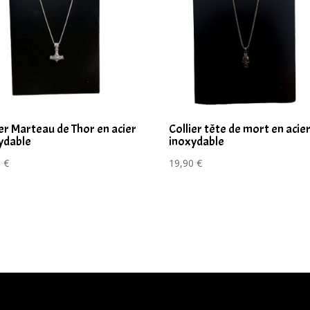
ier Marteau de Thor en acier
Collier tête de mort en acie
ydable
inoxydable
0
€
19,90
€