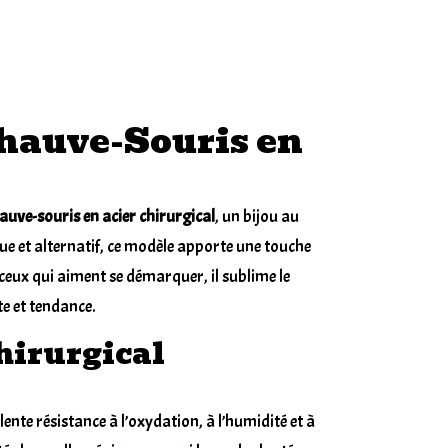
Piercing
nombril
chauve-
souris
en
hauve-Souris en
acier
chirurgic
auve-souris en acier chirurgical
, un
bijou
au
que et alternatif, ce modèle apporte une touche
 ceux qui aiment se démarquer, il sublime le
e et tendance.
hirurgical
lente résistance à l’oxydation, à l’humidité et à