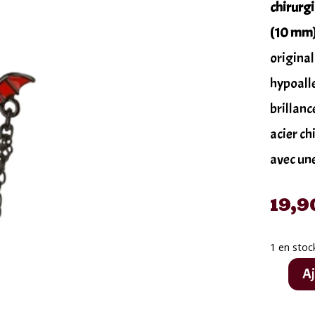
chirurgi
(10 mm)
original
hypoalle
brillanc
acier ch
avec un
19,9
1 en stoc
Aj
quantité
de