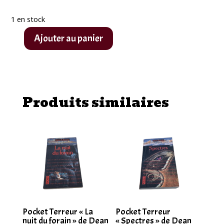
1 en stock
Ajouter au panier
quantité
de
Pocket
Terreur
Produits similaires
"Shock
Rock"
Recueil
de
Nouvelles
Pocket Terreur « La
Pocket Terreur
nuit du forain » de Dean
« Spectres » de Dean