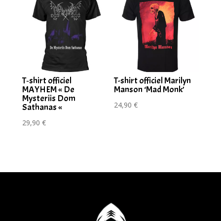
T‑shirt officiel
T-shirt officiel Marilyn
MAYHEM « De
Manson ‘Mad Monk’
Mysteriis Dom
24,90
€
Sathanas «
29,90
€