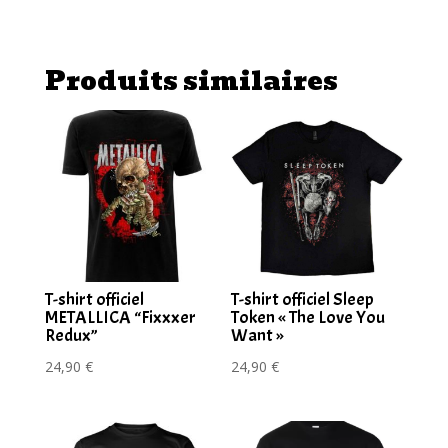
shirt
Children
of
Produits similaires
Bodom
T-shirt officiel
T-shirt officiel Sleep
METALLICA “Fixxxer
Token « The Love You
Redux”
Want »
24,90
€
24,90
€