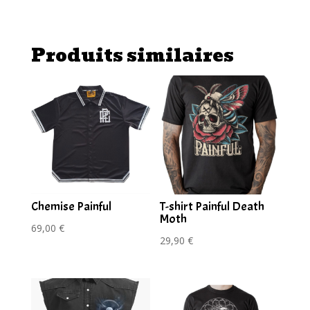
Shirt
Painful
Tiyomi
Produits similaires
Chemise Painful
T-shirt Painful Death
Moth
69,00
€
29,90
€