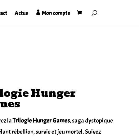
act
Actus
Mon compte
logie Hunger
mes
ez la
Trilogie Hunger Games
, saga dystopique
lant rébellion, survie et jeu mortel. Suivez