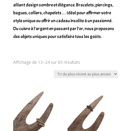
alliant design sombre et élégance. Bracelets, piercings,
bagues, colliers, chapelets… Idéal pour affirmer votre
style unique ou offrir un cadeau insolite à un passionné.
Du cuivre à l’argent en passant par l’or, nous proposons
des objets uniques pour satisfaire tous les goûts.
Trié
Affichage de 13–24 sur 65 résultats
du
plus
récent
au
plus
ancien