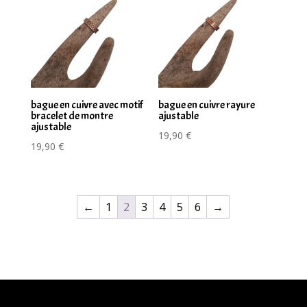
bague en cuivre avec motif
bague en cuivre rayure
bracelet de montre
ajustable
ajustable
19,90
€
19,90
€
←
1
2
3
4
5
6
→