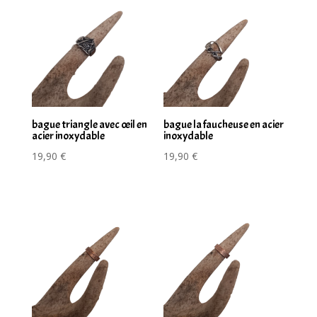
bague triangle avec œil en
bague la faucheuse en acier
acier inoxydable
inoxydable
19,90
€
19,90
€