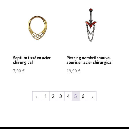
Septum tissé en acier
Piercing nombril chauve-
chirurgical
souris en acier chirurgical
7,90
€
19,90
€
←
1
2
3
4
5
6
→