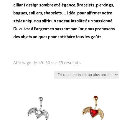
alliant design sombre et élégance. Bracelets, piercings,
bagues, colliers, chapelets… Idéal pour affirmer votre
style unique ou offrir un cadeau insolite à un passionné.
Du cuivre à l’argent en passant par l’or, nous proposons
des objets uniques pour satisfaire tous les goûts.
Trié
Affichage de 49–60 sur 65 résultats
du
plus
récent
au
plus
ancien