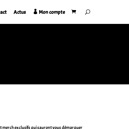
act
Actus
Mon compte
es et merch exclusifs qui sauront vous démarquer