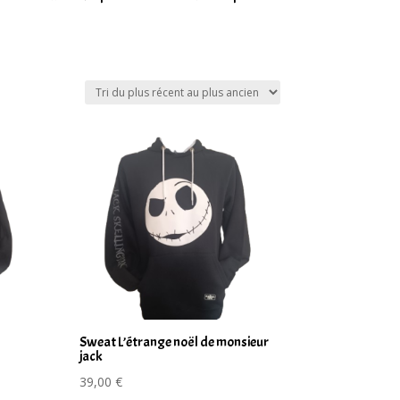
Sweat L’étrange noël de monsieur
jack
39,00
€