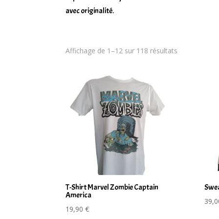
avec originalité.
Trié
Affichage de 1–12 sur 118 résultats
du
plus
récent
au
plus
ancien
T-Shirt Marvel Zombie Captain
Swea
America
39,
19,90
€