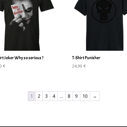
irt Joker Why so serious ?
T-Shirt Punisher
90
€
24,90
€
1
2
3
4
…
8
9
10
→