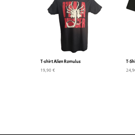
T-shirt Alien Romulus
T-Sh
19,90
€
24,