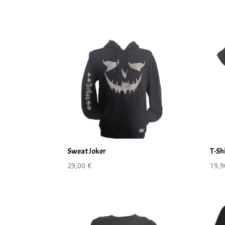
Sweat Joker
T-Sh
29,00
€
19,