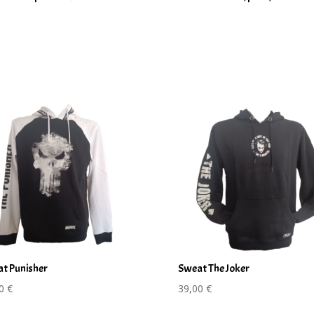
t Punisher
Sweat The Joker
00
€
39,00
€