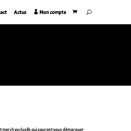
act
Actus
Mon compte
es et merch exclusifs qui sauront vous démarquer