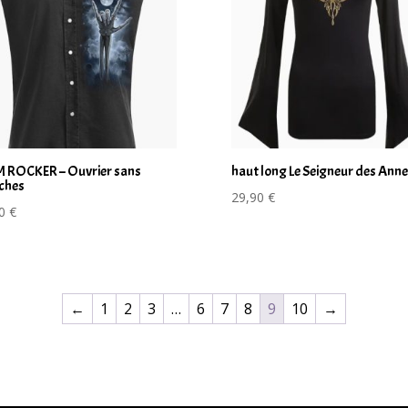
 ROCKER – Ouvrier sans
haut long Le Seigneur des Ann
ches
29,90
€
90
€
←
1
2
3
…
6
7
8
9
10
→