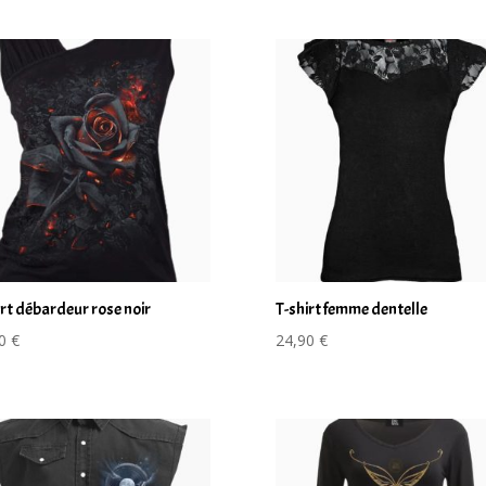
irt débardeur rose noir
T-shirt femme dentelle
90
€
24,90
€