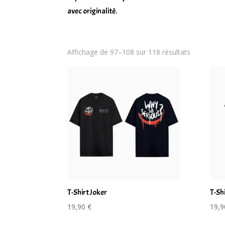
avec originalité.
Trié
Affichage de 97–108 sur 118 résultats
du
plus
récent
au
plus
ancien
T-Shirt Joker
T-Shi
19,90
€
19,