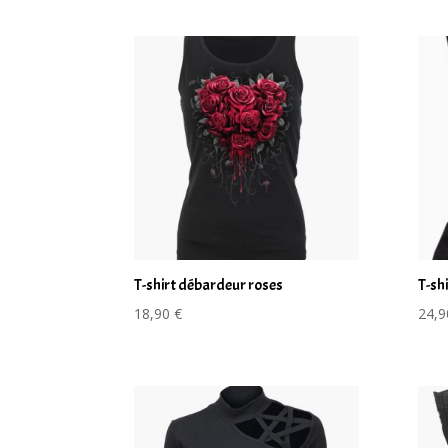
T-shirt débardeur roses
T-sh
18,90
€
24,