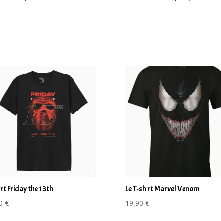
rt Friday the 13th
Le T-shirt Marvel Venom
90
€
19,90
€