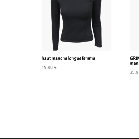
haut manche longue femme
GRIM
man
19,90
€
35,